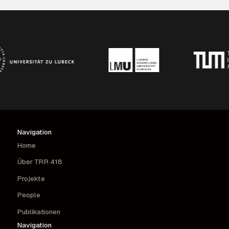
reward signaling in different animal models. We then
translate these findings to circadian aspects of human
reward (dys-) function and its clinical implications.
Finally, we devise approaches to and challenges in
implementing the concepts of circadian medicine in the
therapy of substance use disorders.
Navigation
Home
Über TRR 418
Projekte
People
Publikationen
Navigation