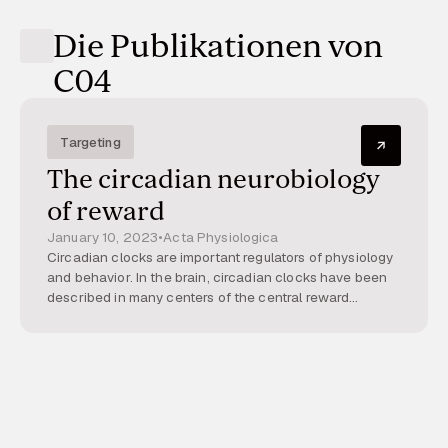
Die Publikationen von
C04
Targeting
The circadian neurobiology
of reward
January 10, 2023
•
Acta Physiologica
Circadian clocks are important regulators of physiology
and behavior. In the brain, circadian clocks have been
described in many centers of the central reward
system. They affect neurotransmitter signaling,
neuroendocrine circuits, and the sensitivity to external
stimulation. Circadian disruption affects reward
signaling, promoting the development of behavioral and
substance use disorders. In this review, we summarize
our current knowledge of circadian clock-reward
crosstalk. We show how chronodisruption affects