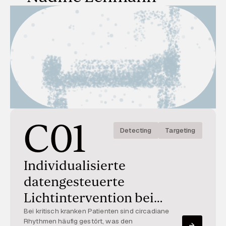
C01
Detecting
Targeting
Individualisierte
datengesteuerte
Lichtintervention bei
Patienten auf der
Bei kritisch kranken Patienten sind circadiane
Rhythmen häufig gestört, was den