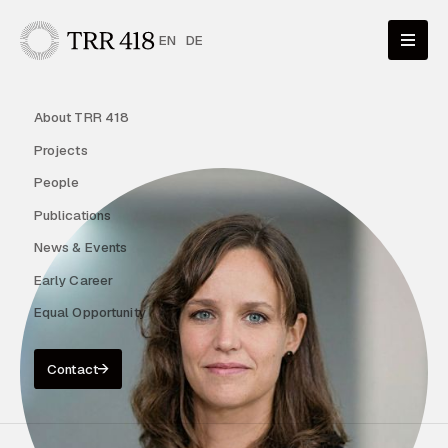
EN
DE
About TRR 418
Projects
People
Publications
News & Events
Early Career
Equal Opportunity
Contact