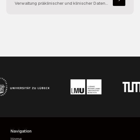
Verwaltung präklinischer und klinischer Daten
über mehrere Standorte und Projekte hinweg.
Dieses Serviceprojekt etabliert eine sichere
Plattform für Datenerfassung, Integration,
Austausch und Zusammenarbeit sowie
Werkzeuge für Forschungsdatenmanagement,
Open Science und die Einhaltung von
Datenschutzbestimmungen. Durch die
Bereitstellung robuster Infrastruktur und gezielter
Unterstützung ermöglicht es eine reibungslose
Kommunikation, eine effektive Projektkoordination
und die optimale Nutzung komplexer
longitudinaler und zeitabhängiger Datensätze im
gesamten Konsortium.
Navigation
Home