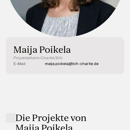
Maija Poikela
Projektleiterin
•
Charité/BIH
E-Mail
maija.poikela@bih-charite.de
Die Projekte von
Maija Poikela