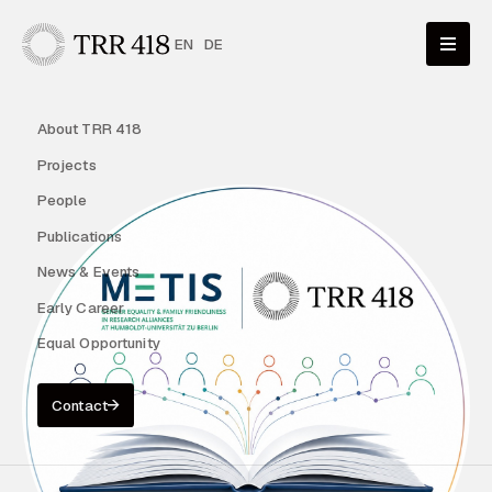
EN
DE
About TRR 418
Projects
People
Publications
News & Events
Early Career
Equal Opportunity
Contact